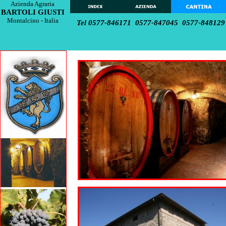
Azienda Agraria
BARTOLI GIUSTI
Montalcino -
Italia
Tel 0577-846171 0577-847045 0577-848